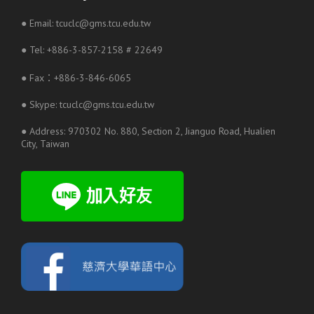
● Email: tcuclc@gms.tcu.edu.tw
● Tel: +886-3-857-2158 # 22649
● Fax：+886-3-846-6065
● Skype: tcuclc@gms.tcu.edu.tw
● Address: 970302 No. 880, Section 2, Jianguo Road, Hualien
City, Taiwan