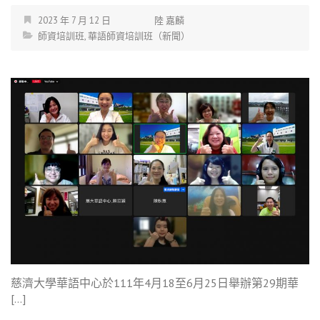
2023 年 7 月 12 日
陸 嘉麟
師資培訓班
,
華語師資培訓班（新聞）
慈濟大學華語中心於111年4月18至6月25日舉辦第29期華
[…]