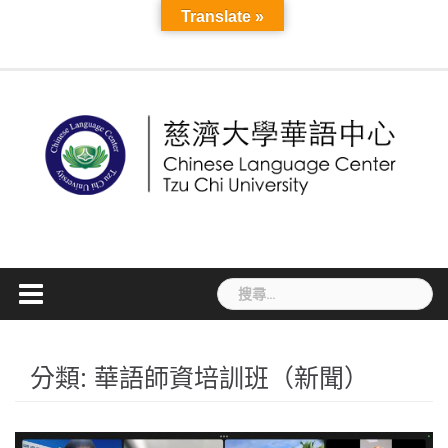
Skip
Course
Translate »
Seasonal
About
Teacher
More
to
Information
MAIN
Application
Language
Cultural
Mandarin
Online
TCU
Introduction
Staff
News
CLC
TCSL
TCSL
Workshop
TOCFL
Visa
Accommodatio
Disaster
VISA
Announ
Links
Mandarin
Development
content
PAGE
and
Exchange
Activities
Camp
Courses
Sky
and
Student
Teacher
Teacher
Information
Preparedness
Informati
Course
Registration
線
E-
Faculty
Experience
Training
Recruitment
Information
簽
上
Learning
Courses
證
課
資
程
訊
搜
尋
關
鍵
分類:
華語師資培訓班（新聞）
字: