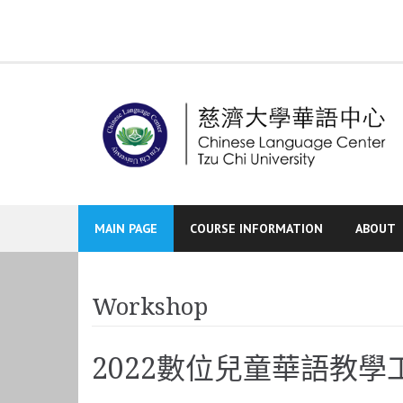
Skip
to
content
MAIN PAGE
COURSE INFORMATION
ABOUT
Workshop
2022數位兒童華語教學