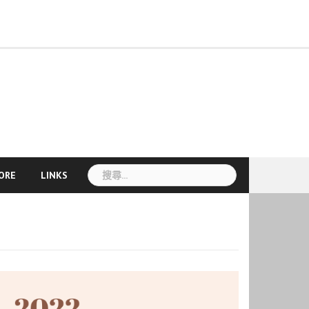
Course
Seasonal
About
Teacher
More
Information
pplication
Language
Cultural
Mandarin
Online
TCU
Introduction
Staff
News
CLC
TCSL
TCSL
Workshop
TOCFL
Visa
Accommodation
Disaster
VISA
Announcement
Links
Mandarin
Development
nd
Exchange
Activities
Camp
Courses
Sky
and
Student
Teacher
Teacher
Information
Preparedness
Information
Course
egistration
線
E-
Faculty
Experience
Training
Recruitment
Information
簽
上
Learning
Courses
證
課
資
程
訊
搜
ORE
LINKS
尋
關
鍵
字: