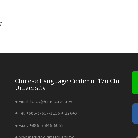
w
Chinese Language Center of Tzu Chi
University
● Email: tcuclc@gms.tcu.edu.tw
● Tel: +886-3-857-2158 # 22649
● Fax：+886-3-846-6065
● Skype: tcuclc@gms.tcu.edu.tw