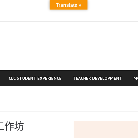
Translate »
MAIN
A
PAGE
a
R
CLC STUDENT EXPERIENCE
TEACHER DEVELOPMENT
M
工作坊