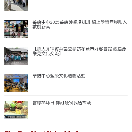
華語中心2025華語師資培訓班 線上學習無界限人
數創新高
【慈大菲律賓華語營參訪花蓮市好客會館 魏嘉彥
樂見文化交流】
華語中心藍染文化體驗活動
響應地球日 你訂蔬食我送盆栽