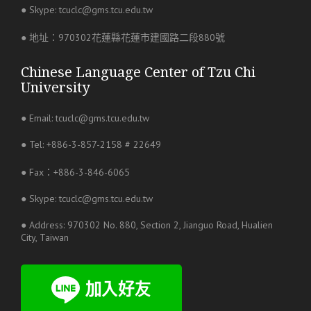
● Skype: tcuclc@gms.tcu.edu.tw
● 地址：970302花蓮縣花蓮市建國路二段880號
Chinese Language Center of Tzu Chi
University
● Email: tcuclc@gms.tcu.edu.tw
● Tel: +886-3-857-2158 # 22649
● Fax：+886-3-846-6065
● Skype: tcuclc@gms.tcu.edu.tw
● Address: 970302 No. 880, Section 2, Jianguo Road, Hualien
City, Taiwan