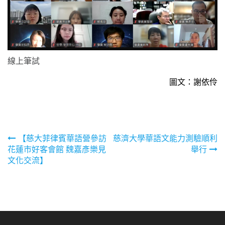
線上筆試
圖文：謝依伶
文
【慈大菲律賓華語營參訪
慈濟大學華語文能力測驗順利
花蓮市好客會館 魏嘉彥樂見
舉行
章
文化交流】
導
覽