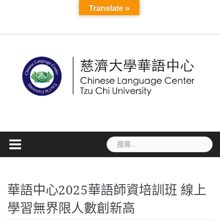
Skip
Course
Translate »
Seasonal
About
Teacher
More
to
Information
MAIN
Application
Language
Cultural
Mandarin
Online
TCU
Introduction
Staff
News
CLC
TCSL
TCSL
Workshop
TOCFL
Visa
Accommodatio
Disaster
VISA
Announ
Links
Mandarin
Development
content
PAGE
and
Exchange
Activities
Camp
Courses
Sky
and
Student
Teacher
Teacher
Information
Preparedness
Informati
Course
Registration
線
E-
Faculty
Experience
Training
Recruitment
Information
簽
上
Learning
Courses
證
課
資
程
訊
搜
尋
關
鍵
字:
華語中心2025華語師資培訓班 線上
學習無界限人數創新高