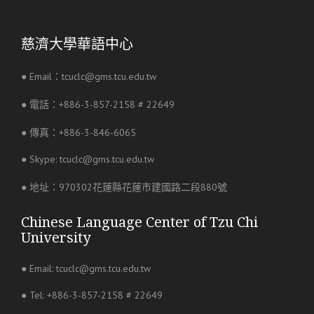
慈濟大學華語中心
● Email：tcuclc@gms.tcu.edu.tw
● 電話：+886-3-857-2158 # 22649
● 傳真：+886-3-846-6065
● Skype: tcuclc@gms.tcu.edu.tw
● 地址：970302花蓮縣花蓮市建國路二段880號
Chinese Language Center of Tzu Chi
University
● Email: tcuclc@gms.tcu.edu.tw
● Tel: +886-3-857-2158 # 22649