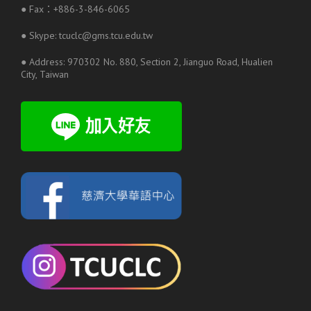
● Fax：+886-3-846-6065
● Skype: tcuclc@gms.tcu.edu.tw
● Address: 970302 No. 880, Section 2, Jianguo Road, Hualien
City, Taiwan